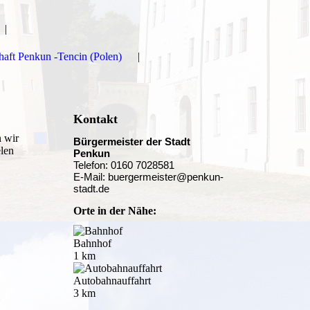
haft Penkun -Tencin (Polen)
Kontakt
n wir
Bürgermeister der Stadt
elen
Penkun
Telefon: 0160 7028581
E-Mail: buergermeister@penkun-
stadt.de
Orte in der Nähe:
Bahnhof
1 km
Autobahnauffahrt
3 km