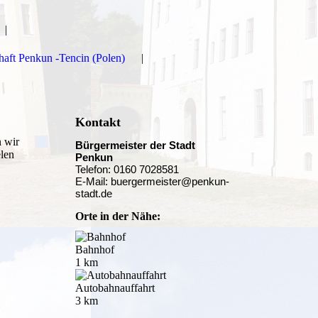
haft Penkun -Tencin (Polen)
Kontakt
n wir
Bürgermeister der Stadt
elen
Penkun
Telefon: 0160 7028581
E-Mail: buergermeister@penkun-
stadt.de
Orte in der Nähe:
Bahnhof
1 km
Autobahnauffahrt
3 km